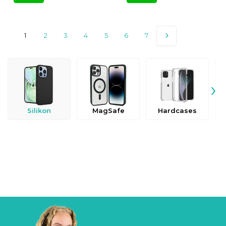
1
2
3
4
5
6
7
›
Silikon
MagSafe
Hardcases