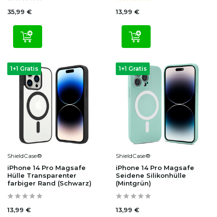
35,99 €
13,99 €
1+1 Gratis
1+1 Gratis
ShieldCase®
ShieldCase®
iPhone 14 Pro Magsafe
iPhone 14 Pro Magsafe
Hülle Transparenter
Seidene Silikonhülle
farbiger Rand (Schwarz)
(Mintgrün)
13,99 €
13,99 €