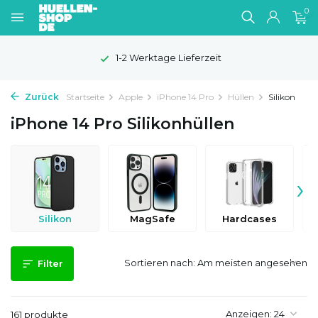
0
100 Tage Widerrufsrecht
Zurück
Startseite
Apple
iPhone 14 Pro
Hüllen
Silikon
iPhone 14 Pro Silikonhüllen
›
Silikon
MagSafe
Hardcases
Sortieren nach:
Filter
Anzeigen:
161 produkte