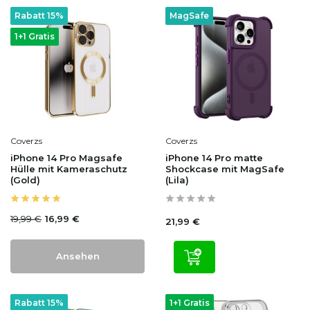
Rabatt 15%
MagSafe
1+1 Gratis
Coverzs
Coverzs
iPhone 14 Pro Magsafe
iPhone 14 Pro matte
Hülle mit Kameraschutz
Shockcase mit MagSafe
(Gold)
(Lila)
19,99 €
16,99 €
21,99 €
Ansehen
Rabatt 15%
1+1 Gratis