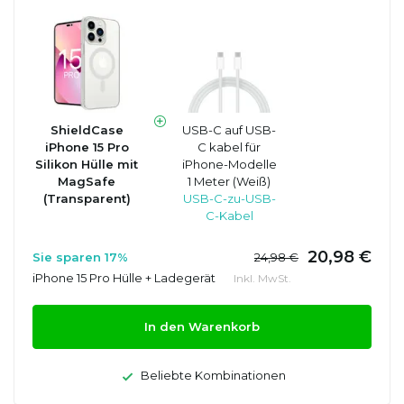
ShieldCase
USB-C auf USB-
iPhone 15 Pro
C kabel für
Silikon Hülle mit
iPhone-Modelle
MagSafe
1 Meter (Weiß)
(Transparent)
USB-C-zu-USB-
C-Kabel
20,98 €
Sie sparen 17%
24,98 €
iPhone 15 Pro Hülle + Ladegerät
Inkl. MwSt.
In den Warenkorb
Beliebte Kombinationen