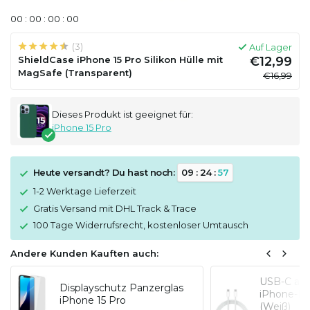
0
0
:
0
0
:
0
0
:
0
0
(3)
Auf Lager
ShieldCase iPhone 15 Pro Silikon Hülle mit
€12,99
MagSafe (Transparent)
€16,99
Dieses Produkt ist geeignet für:
iPhone 15 Pro
Heute versandt? Du hast noch:
0
9
:
2
4
:
5
7
1-2 Werktage Lieferzeit
Gratis Versand mit DHL Track & Trace
100 Tage Widerrufsrecht, kostenloser Umtausch
Andere Kunden Kauften auch:
USB-C auf 
Displayschutz Panzerglas
iPhone-Mo
iPhone 15 Pro
(Weiß)