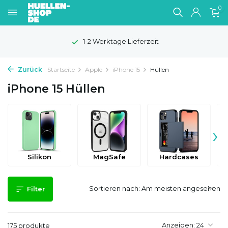
0
1-2 Werktage Lieferzeit
Zurück
Startseite
Apple
iPhone 15
Hüllen
iPhone 15 Hüllen
›
Silikon
MagSafe
Hardcases
Sortieren nach:
Filter
Anzeigen:
175 produkte