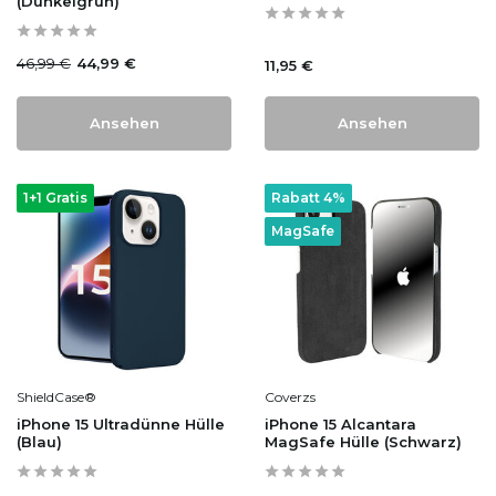
(Dunkelgrün)
46,99 €
44,99 €
11,95 €
Ansehen
Ansehen
1+1 Gratis
Rabatt 4%
MagSafe
ShieldCase®
Coverzs
iPhone 15 Ultradünne Hülle
iPhone 15 Alcantara
(Blau)
MagSafe Hülle (Schwarz)