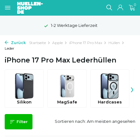
0
1-2 Werktage Lieferzeit
Zurück
Startseite
Apple
iPhone 17 Pro Max
Hüllen
Leder
iPhone 17 Pro Max Lederhüllen
›
Silikon
MagSafe
Hardcases
Sortieren nach:
Filter