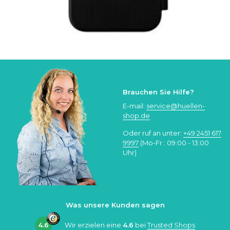
Brauchen Sie Hilfe?
E-mail:
service@huellen-
shop.de
Oder ruf an unter:
+49 2451 617
9997
(Mo-Fr.: 09:00 - 13:00
Uhr)
Was unsere Kunden sagen
4.6
Wir erzielen eine
4.6
bei
Trusted Shops