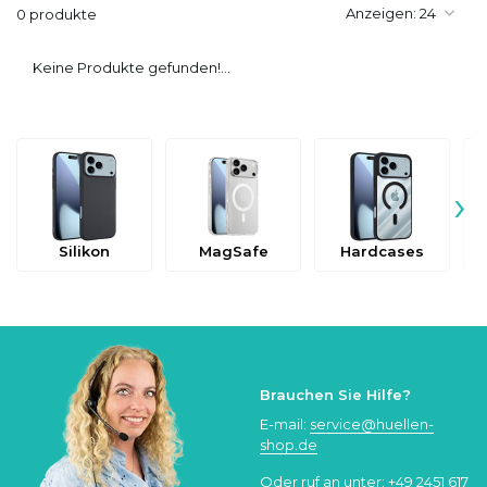
Anzeigen:
0 produkte
Keine Produkte gefunden!...
›
Silikon
MagSafe
Hardcases
Brauchen Sie Hilfe?
E-mail:
service@huellen-
shop.de
Oder ruf an unter:
+49 2451 617