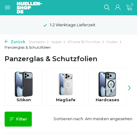
0
1-2 Werktage Lieferzeit
Zurück
Startseite
Apple
iPhone 18 Pro Max
Hüllen
Panzerglas & Schutzfolien
Panzerglas & Schutzfolien
›
Silikon
MagSafe
Hardcases
Sortieren nach:
Filter