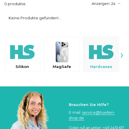
Anzeigen:
0 produkte
Keine Produkte gefunden!...
›
Silikon
MagSafe
Hardcases
Brauchen Sie Hilfe?
E-mail:
service@huellen-
shop.de
Oder ruf an unter:
+49 2451 617