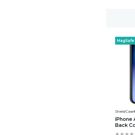
Gratis Versand
MagSafe
ShieldCase
iPhone 
Back Co