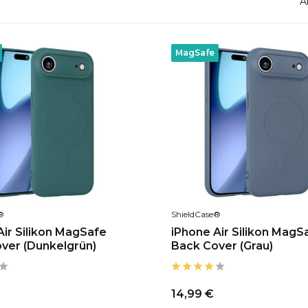
A
MagSafe
®
ShieldCase®
Air Silikon MagSafe
iPhone Air Silikon MagS
ver (Dunkelgrün)
Back Cover (Grau)
14,99 €