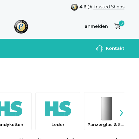
4.6
@
Trusted Shops
0
anmelden
Benutzerkonto
Kontakt
anlegen
›
andyketten
Leder
Panzerglas & Schutzfolien