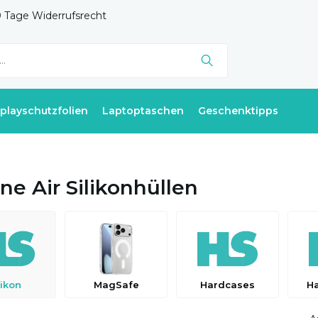
 Tage Widerrufsrecht
splayschutzfolien
Laptoptaschen
Geschenktipps
ne Air Silikonhüllen
likon
MagSafe
Hardcases
H