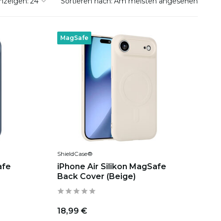
nzeigen:
Sortieren nach:
MagSafe
ShieldCase®
afe
iPhone Air Silikon MagSafe
Back Cover (Beige)
18,99 €