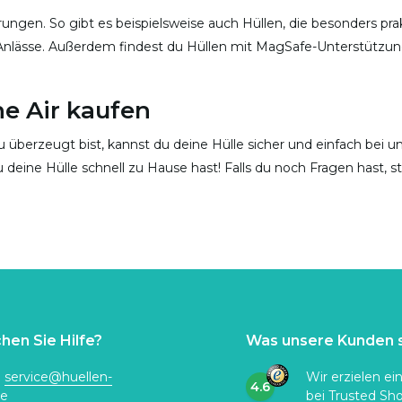
rungen. So gibt es beispielsweise auch Hüllen, die besonders pra
 Anlässe. Außerdem findest du Hüllen mit MagSafe-Unterstützun
ne Air kaufen
du überzeugt bist, kannst du deine Hülle sicher und einfach bei u
u deine Hülle schnell zu Hause hast! Falls du noch Fragen hast, 
hen Sie Hilfe?
Was unsere Kunden 
:
service@huellen-
Wir erzielen ei
4.6
de
bei
Trusted Sh