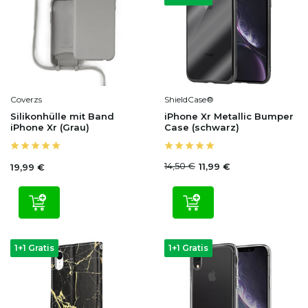
Coverzs
ShieldCase®
Silikonhülle mit Band
iPhone Xr Metallic Bumper
iPhone Xr (Grau)
Case (schwarz)
14,50 €
11,99 €
19,99 €
1+1 Gratis
1+1 Gratis