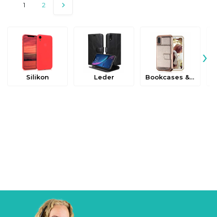
1
2
›
Silikon
Leder
Bookcases & Flip Cases