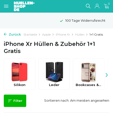
0
100 Tage Widerrufsrecht
Zurück
Startseite
Apple
iPhone Xr
Hüllen
1+1 Gratis
iPhone Xr Hüllen & Zubehör 1+1
Gratis
›
Silikon
Leder
Bookcases & Flip Cases
Sortieren nach:
Filter