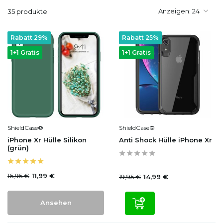
Anzeigen:
35 produkte
Rabatt 29%
Rabatt 25%
1+1 Gratis
1+1 Gratis
ShieldCase®
ShieldCase®
iPhone Xr Hülle Silikon
Anti Shock Hülle iPhone Xr
(grün)
16,95 €
11,99 €
19,95 €
14,99 €
Ansehen