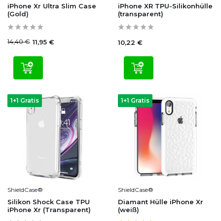
iPhone Xr Ultra Slim Case
iPhone XR TPU-Silikonhülle
(Gold)
(transparent)
14,40 €
11,95 €
10,22 €
1+1 Gratis
1+1 Gratis
ShieldCase®
ShieldCase®
Silikon Shock Case TPU
Diamant Hülle iPhone Xr
iPhone Xr (Transparent)
(weiß)