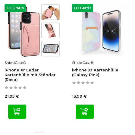
1+1 Gratis
1+1 Gratis
ShieldCase®
ShieldCase®
iPhone Xr Leder
iPhone Xr Kartenhülle
Kartenhülle mit Ständer
(Galaxy Pink)
(Rosa)
21,95 €
13,99 €