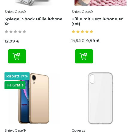
ShieldCase®
ShieldCase®
Spiegel Shock Hülle iPhone
Hülle mit Herz iPhone Xr
Xr
(rot)
14,95 €
9,99 €
12,99 €
Rabatt 17%
1+1 Gratis
ShieldCase®
Coverzs