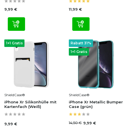
9,99 €
11,99 €
1+1 Gratis
Rabatt 31%
1+1 Gratis
ShieldCase®
ShieldCase®
iPhone Xr Silikonhülle mit
iPhone Xr Metallic Bumper
Kartenfach (Weiß)
Case (grün)
14,50 €
9,99 €
9,99 €