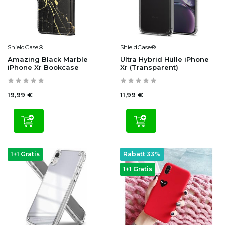
ShieldCase®
ShieldCase®
Amazing Black Marble
Ultra Hybrid Hülle iPhone
iPhone Xr Bookcase
Xr (Transparent)
19,99 €
11,99 €
1+1 Gratis
Rabatt 33%
1+1 Gratis