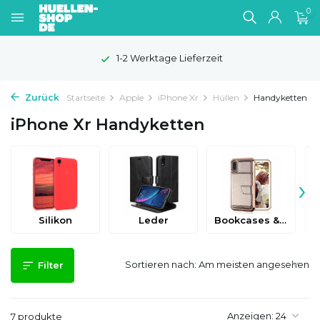
0
1-2 Werktage Lieferzeit
Zurück
Startseite
Apple
iPhone Xr
Hüllen
Handyketten
iPhone Xr Handyketten
›
Silikon
Leder
Bookcases & Flip Cases
Sortieren nach:
Filter
Anzeigen:
7 produkte