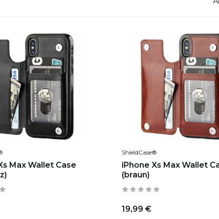
A
®
ShieldCase®
Xs Max Wallet Case
iPhone Xs Max Wallet C
z)
(braun)
19,99 €