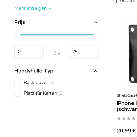
2 produkte
Mehr anzeigen
Prijs
Bis
Handyhülle Typ
Back Cover
(2)
Platz für Karten
(2)
ShieldCase
iPhone 
(schwar
20,99 €