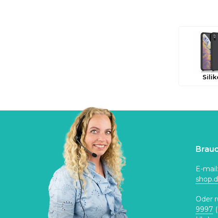
Sili
Brauc
E-mail
shop.
Oder r
9997
(