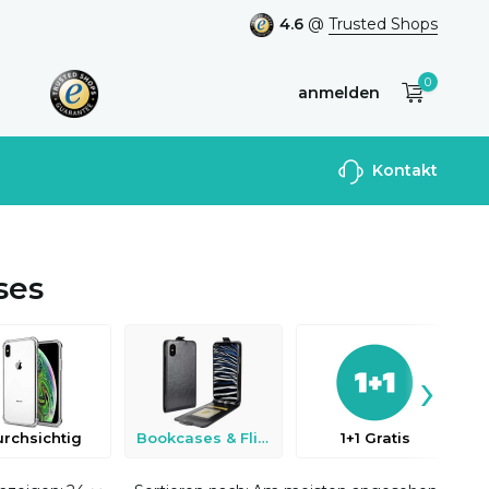
4.6
@
Trusted Shops
0
anmelden
Benutzerkonto
Kontakt
anlegen
ses
›
rchsichtig
Bookcases & Flip Cases
1+1 Gratis