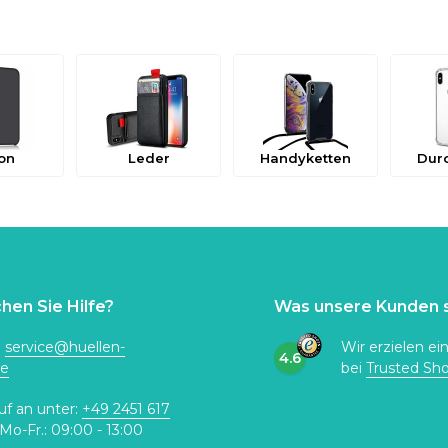
kon
Leder
Handyketten
Durc
hen Sie Hilfe?
Was unsere Kunden 
:
service@huellen-
Wir erzielen ei
4.6
de
bei
Trusted Sh
uf an unter:
+49 2451 617
Mo-Fr.: 09:00 - 13:00