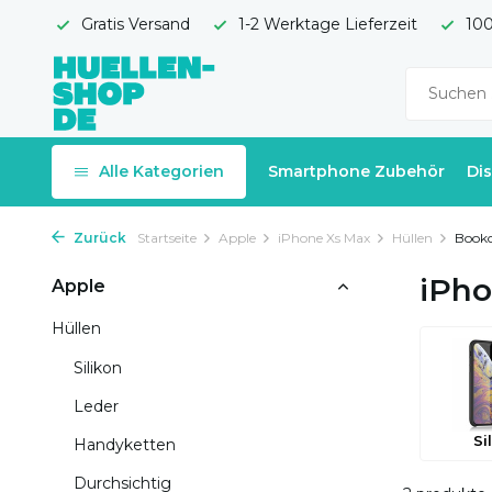
Gratis Versand
1-2 Werktage Lieferzeit
100
Alle Kategorien
Smartphone Zubehör
Di
Zurück
Startseite
Apple
iPhone Xs Max
Hüllen
Bookc
iPho
Apple
Hüllen
Silikon
Leder
Si
Handyketten
Durchsichtig