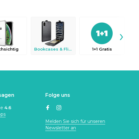
›
hsichtig
Bookcases & Flip Cases
1+1 Gratis
sagen
Folge uns
ne
4.6
ops
Melden Sie sich für unseren
Newsletter an