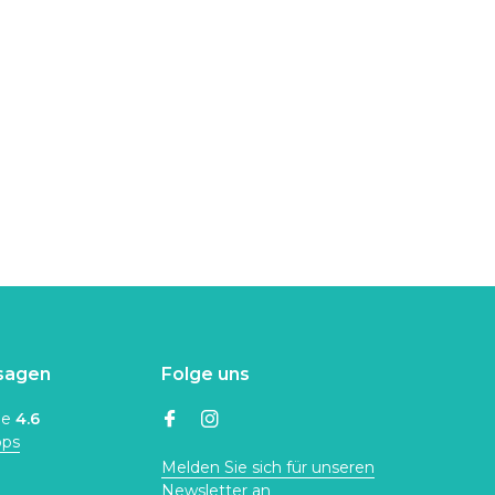
sagen
Folge uns
ne
4.6
ops
Melden Sie sich für unseren
Newsletter an