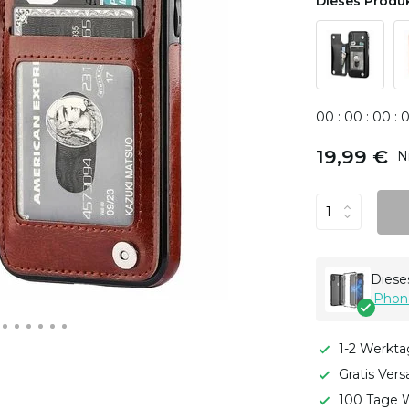
Dieses Produk
0
0
:
0
0
:
0
0
:
19,99 €
N
Dieses
iPhon
1-2 Werkta
Gratis Ver
100 Tage W