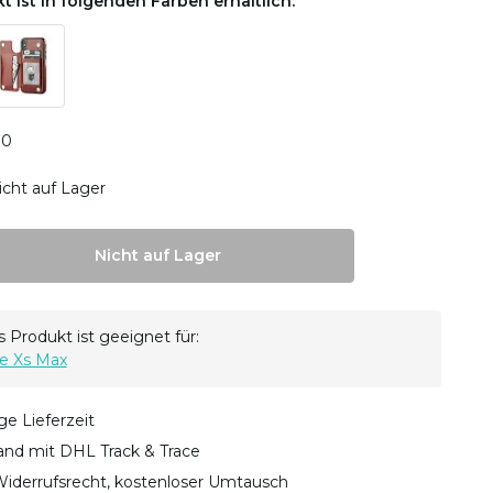
t ist in folgenden Farben erhältlich:
0
0
icht auf Lager
Nicht auf Lager
 Produkt ist geeignet für:
e Xs Max
ge Lieferzeit
sand mit DHL Track & Trace
iderrufsrecht, kostenloser Umtausch