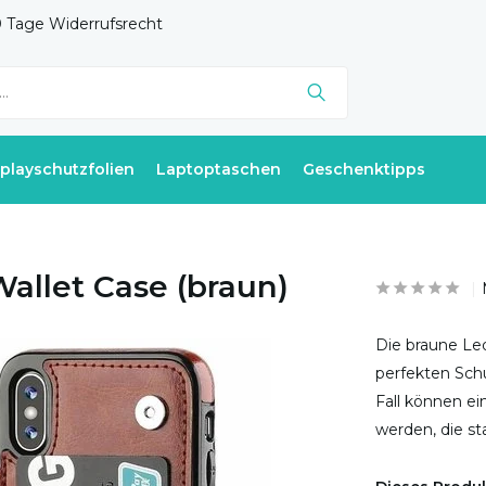
 Tage Widerrufsrecht
splayschutzfolien
Laptoptaschen
Geschenktipps
allet Case (braun)
Die braune Led
perfekten Schu
Fall können e
werden, die s