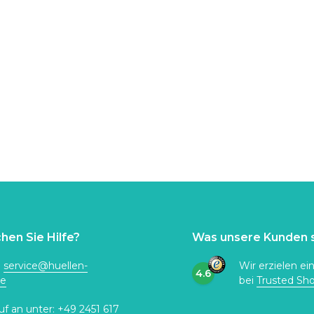
hen Sie Hilfe?
Was unsere Kunden 
:
service@huellen-
Wir erzielen ei
4.6
de
bei
Trusted Sh
uf an unter:
+49 2451 617