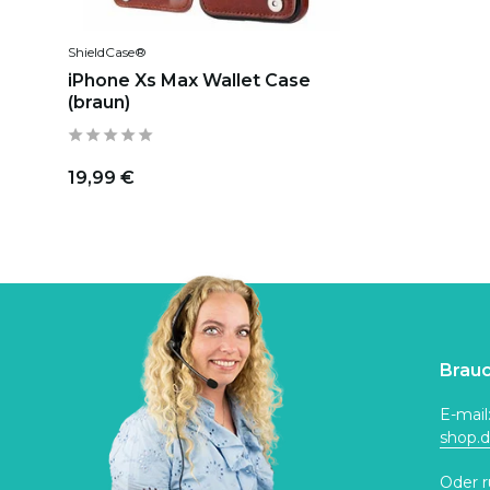
ShieldCase®
iPhone Xs Max Wallet Case
(braun)
19,99 €
Brauc
E-mail
shop.
Oder r