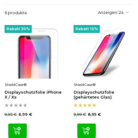
Anzeigen:
6 produkte
Rabatt 30%
Rabatt 10%
ShieldCase®
ShieldCase®
Displayschutzfolie iPhone
Displayschutzfolie
X / Xs
(gehärtetes Glas)
9,95 €
9,99 €
6,99 €
8,95 €