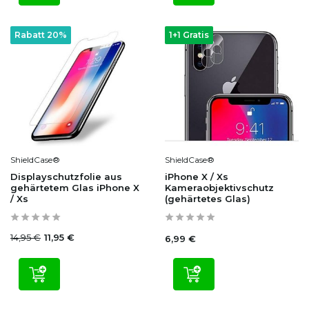
Rabatt 20%
1+1 Gratis
ShieldCase®
ShieldCase®
Displayschutzfolie aus
iPhone X / Xs
gehärtetem Glas iPhone X
Kameraobjektivschutz
/ Xs
(gehärtetes Glas)
14,95 €
11,95 €
6,99 €