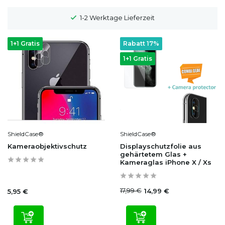
1-2 Werktage Lieferzeit
1+1 Gratis
Rabatt 17%
1+1 Gratis
ShieldCase®
ShieldCase®
Kameraobjektivschutz
Displayschutzfolie aus
gehärtetem Glas +
Kameraglas iPhone X / Xs
17,99 €
14,99 €
5,95 €