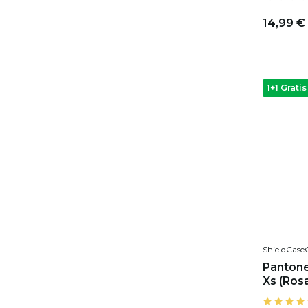
14,99 €
1+1 Gratis
ShieldCase
Pantone 
Xs (Ros