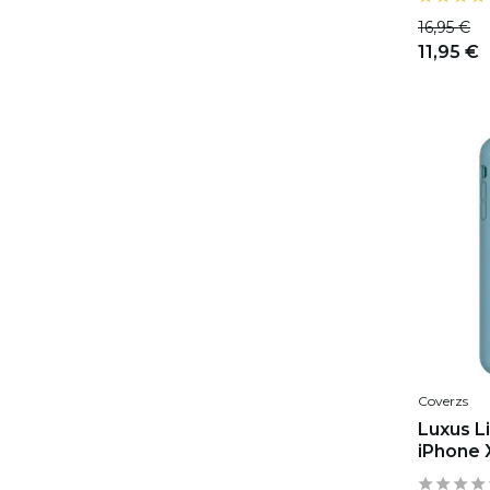
16,95 €
11,95 €
Coverzs
Luxus Li
iPhone X