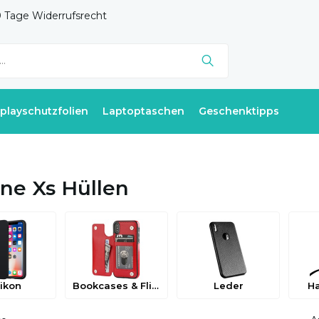
 Tage Widerrufsrecht
splayschutzfolien
Laptoptaschen
Geschenktipps
ne Xs Hüllen
likon
Bookcases & Flip Cases
Leder
H