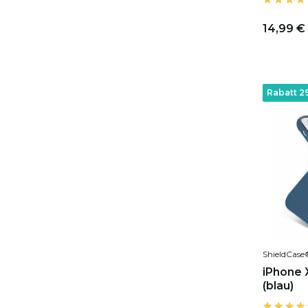
14,99 €
Rabatt 2
ShieldCase
iPhone X
(blau)