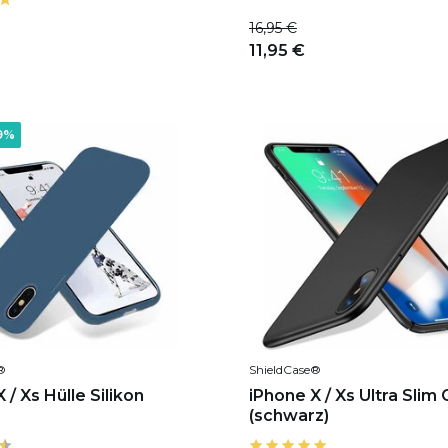
16,95 €
11,95 €
9%
®
ShieldCase®
 / Xs Hülle Silikon
iPhone X / Xs Ultra Slim
(schwarz)