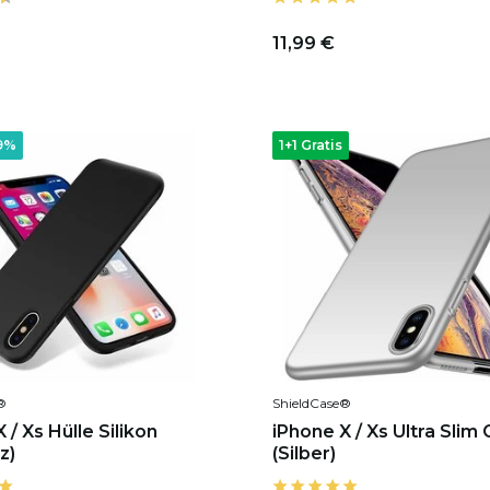
11,99 €
9%
1+1 Gratis
®
ShieldCase®
 / Xs Hülle Silikon
iPhone X / Xs Ultra Slim
z)
(Silber)