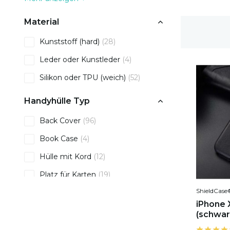
Material
1-2 Werktage Lieferzeit
Kunststoff (hard)
(28)
Leder oder Kunstleder
(4)
Silikon oder TPU (weich)
(52)
Handyhülle Typ
Back Cover
(96)
Book Case
(4)
Hülle mit Kord
(12)
Platz für Karten
(19)
ShieldCase
iPhone X
(schwar