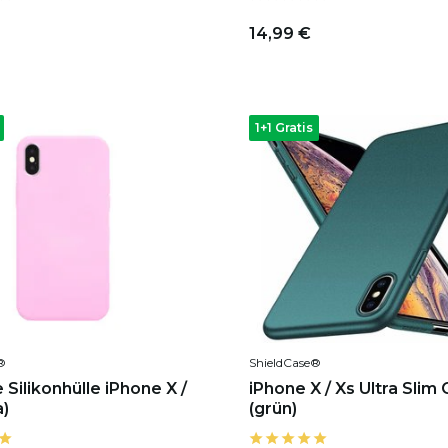
14,99 €
1+1 Gratis
®
ShieldCase®
Silikonhülle iPhone X /
iPhone X / Xs Ultra Slim
a)
(grün)