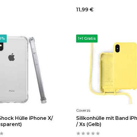
11,99 €
20%
1+1 Gratis
Coverzs
Shock Hülle iPhone X/
Silikonhülle mit Band iP
nsparent)
/ Xs (Gelb)