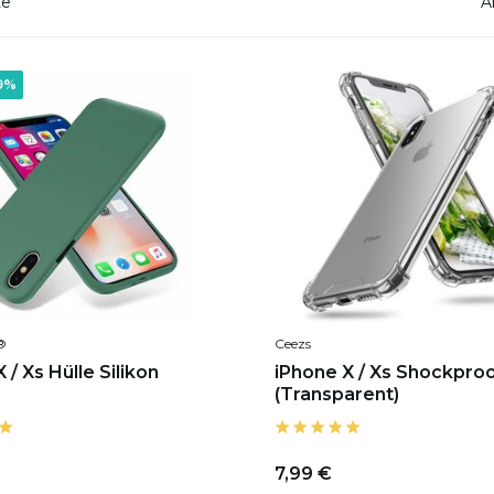
te
A
9%
®
Ceezs
 / Xs Hülle Silikon
iPhone X / Xs Shockproo
(Transparent)
7,99 €