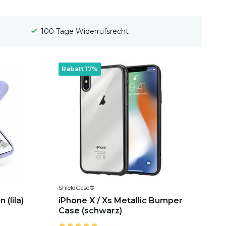
Gratis Versand
Rabatt 17%
ShieldCase®
 (lila)
iPhone X / Xs Metallic Bumper
Case (schwarz)