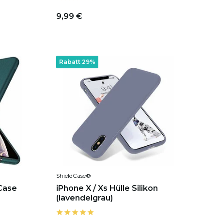
9,99 €
Rabatt 29%
ShieldCase®
 Case
iPhone X / Xs Hülle Silikon
(lavendelgrau)