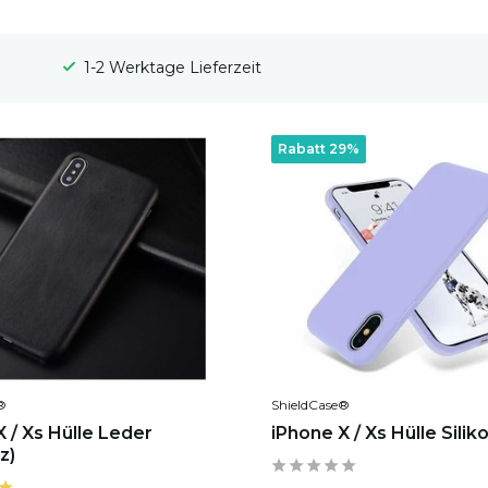
100 Tage Widerrufsrecht
Rabatt 29%
®
ShieldCase®
 / Xs Hülle Leder
iPhone X / Xs Hülle Silikon
z)