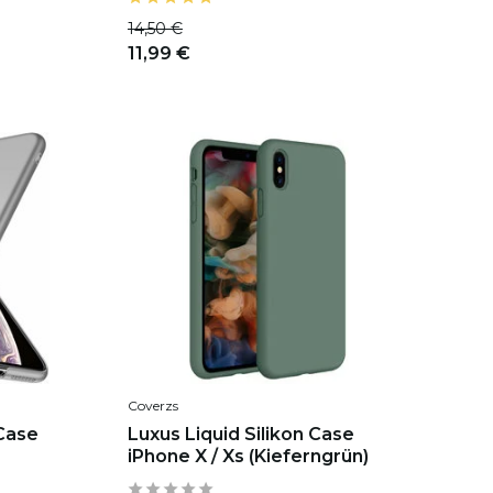
14,50 €
11,99 €
Coverzs
 Case
Luxus Liquid Silikon Case
iPhone X / Xs (Kieferngrün)