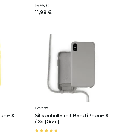
16,95 €
11,99 €
Coverzs
hone X
Silikonhülle mit Band iPhone X
/ Xs (Grau)