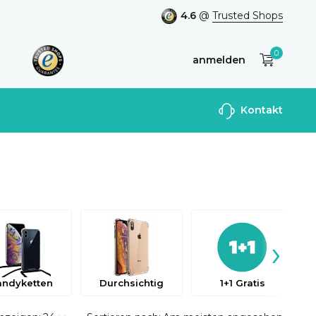
4.6
@
Trusted Shops
0
anmelden
Benutzerkonto
Kontakt
anlegen
›
andyketten
Durchsichtig
1+1 Gratis