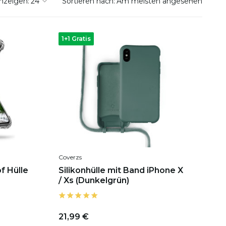
nzeigen:
Sortieren nach:
1+1 Gratis
Coverzs
f Hülle
Silikonhülle mit Band iPhone X
/ Xs (Dunkelgrün)
21,99 €