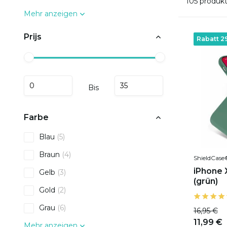
105 produk
Mehr anzeigen
Prijs
Rabatt 2
Bis
Farbe
Blau
(5)
Braun
(4)
ShieldCase
iPhone X
Gelb
(3)
(grün)
Gold
(2)
Grau
(6)
16,95 €
11,99 €
Mehr anzeigen