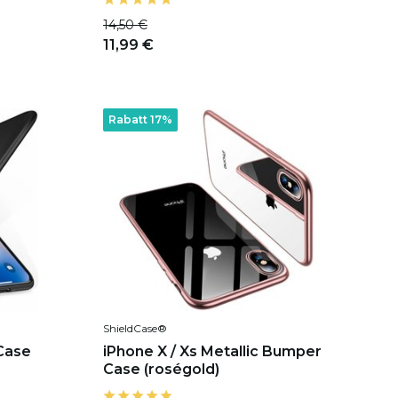
14,50 €
11,99 €
Rabatt 17%
ShieldCase®
 Case
iPhone X / Xs Metallic Bumper
Case (roségold)