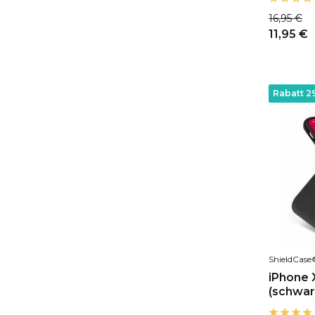
16,95 €
11,95 €
Rabatt 2
ShieldCase
iPhone X
(schwar