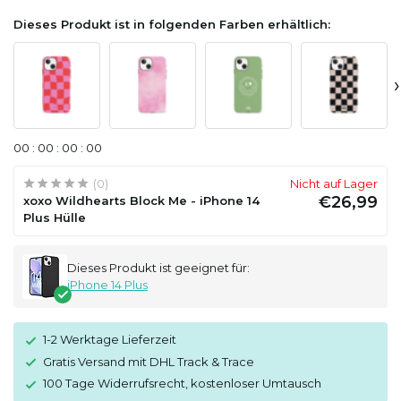
Dieses Produkt ist in folgenden Farben erhältlich:
›
0
0
:
0
0
:
0
0
:
0
0
(0)
Nicht auf Lager
€26,99
xoxo Wildhearts Block Me - iPhone 14
Plus Hülle
Dieses Produkt ist geeignet für:
iPhone 14 Plus
1-2 Werktage Lieferzeit
Gratis Versand mit DHL Track & Trace
100 Tage Widerrufsrecht, kostenloser Umtausch