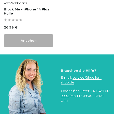
xoxo Wildhearts
Block Me - iPhone 14 Plus
Hülle
26,99 €
Ansehen
Brauchen Sie Hilfe?
E-mail:
service@huellen-
shop.de
Oder ruf an unter:
+49 2451 617
9997
(Mo-Fr.: 09:00 - 13:00
Uhr)