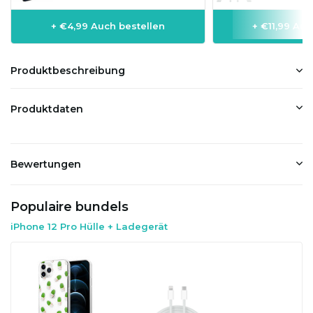
+ €4,99 Auch bestellen
+ €11,99 Auc
Produktbeschreibung
Produktdaten
Bewertungen
Populaire bundels
iPhone 12 Pro Hülle + Ladegerät