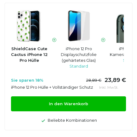
ShieldCase Cute
iPhone 12 Pro
iPhone 1
Cactus iPhone 12
Displayschutzfolie
Kameraobjekt
Pro Hülle
(gehärtetes Glas)
Standa
Standard
23,89 €
Sie sparen 18%
28,89 €
iPhone 12 Pro Hülle + Vollständiger Schutz
Inkl. MwSt.
In den Warenkorb
Beliebte Kombinationen