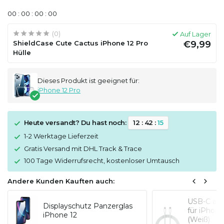
0
0
:
0
0
:
0
0
:
0
0
(0)
Auf Lager
ShieldCase Cute Cactus iPhone 12 Pro
€9,99
Hülle
Dieses Produkt ist geeignet für:
iPhone 12 Pro
Heute versandt? Du hast noch:
1
2
:
4
2
:
1
5
1-2 Werktage Lieferzeit
Gratis Versand mit DHL Track & Trace
100 Tage Widerrufsrecht, kostenloser Umtausch
Andere Kunden Kauften auch:
USB-C auf
Displayschutz Panzerglas
für iPhon
iPhone 12
(Weiß)