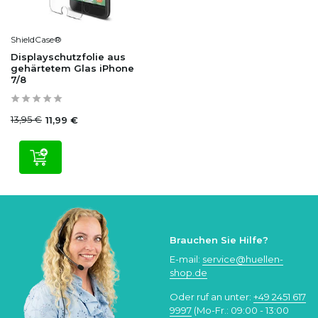
ShieldCase®
Displayschutzfolie aus
gehärtetem Glas iPhone
7/8
13,95 €
11,99 €
Brauchen Sie Hilfe?
E-mail:
service@huellen-
shop.de
Oder ruf an unter:
+49 2451 617
9997
(Mo-Fr.: 09:00 - 13:00