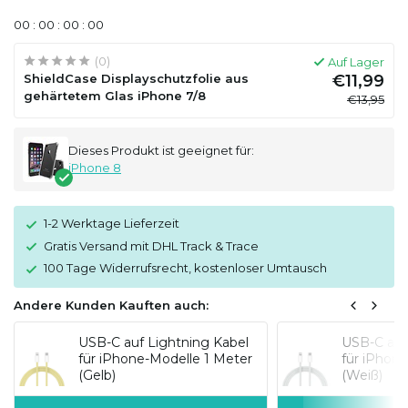
0
0
:
0
0
:
0
0
:
0
0
(0)
Auf Lager
ShieldCase Displayschutzfolie aus
€11,99
gehärtetem Glas iPhone 7/8
€13,95
Dieses Produkt ist geeignet für:
iPhone 8
1-2 Werktage Lieferzeit
Gratis Versand mit DHL Track & Trace
100 Tage Widerrufsrecht, kostenloser Umtausch
Andere Kunden Kauften auch:
USB-C auf Lightning Kabel
USB-C auf
für iPhone-Modelle 1 Meter
für iPhon
(Gelb)
(Weiß)