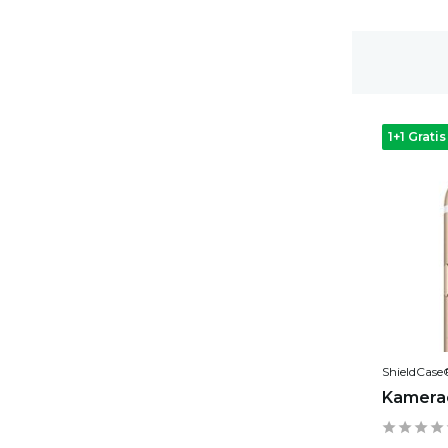
Gratis Versand
1+1 Gratis
ShieldCase
Kamerao