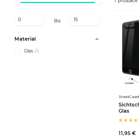
7 produkte
Bis
Material
Glas
(5)
ShieldCase
Sichtsc
Glas
11,95 €