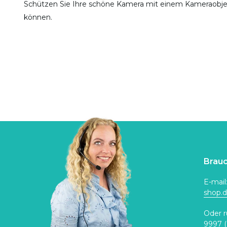
Schützen Sie Ihre schöne Kamera mit einem Kameraobjek
können.
Brauc
E-mail
shop.
Oder r
9997
(