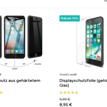
A
Rabatt 10%
®
ShieldCase®
hutz aus gehärtetem
Displayschutzfolie (geh
Glas)
9,99 €
8,95 €