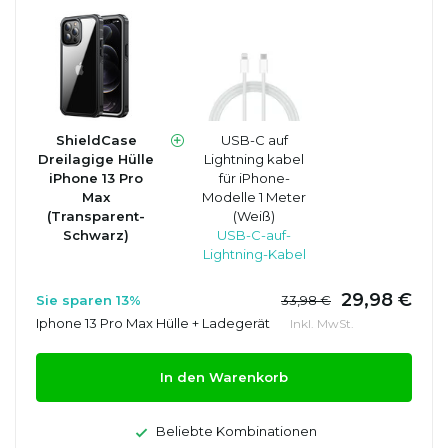
ShieldCase
USB-C auf
Dreilagige Hülle
Lightning kabel
iPhone 13 Pro
für iPhone-
Max
Modelle 1 Meter
(Transparent-
(Weiß)
Schwarz)
USB-C-auf-
Lightning-Kabel
29,98 €
Sie sparen 13%
33,98 €
Iphone 13 Pro Max Hülle + Ladegerät
Inkl. MwSt.
In den Warenkorb
Beliebte Kombinationen