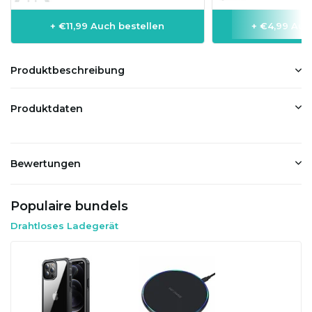
+ €11,99 Auch bestellen
+ €4,99 Auc
Produktbeschreibung
Produktdaten
Bewertungen
Populaire bundels
Drahtloses Ladegerät