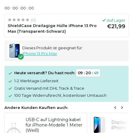
0
0
:
0
0
:
0
0
:
0
0
(0)
Auf Lager
ShieldCase Dreilagige Hülle iPhone 13 Pro
€21,99
Max (Transparent-Schwarz)
Dieses Produkt ist geeignet für:
iPhone 13 Pro Max
Heute versandt? Du hast noch:
0
9
:
2
0
:
4
9
1-2 Werktage Lieferzeit
Gratis Versand mit DHL Track & Trace
100 Tage Widerrufsrecht, kostenloser Umtausch
Andere Kunden Kauften auch:
USB-C auf Lightning kabel
Displaysc
für iPhone-Modelle 1 Meter
iPhone 13
(Weiß)