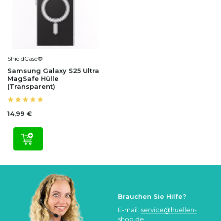
ShieldCase®
Samsung Galaxy S25 Ultra
MagSafe Hülle
(Transparent)
14,99 €
Brauchen Sie Hilfe?
E-mail:
service@huellen-
shop.de