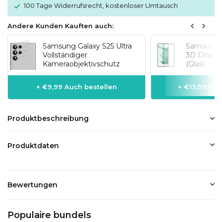
100 Tage Widerrufsrecht, kostenloser Umtausch
Andere Kunden Kauften auch:
Samsung Galaxy S25 Ultra
Samsung G
Vollständiger
3D Display
Kameraobjektivschutz
(Glas)
+ €9,99 Auch bestellen
+ €13,99 Auc
Produktbeschreibung
Produktdaten
Bewertungen
Populaire bundels