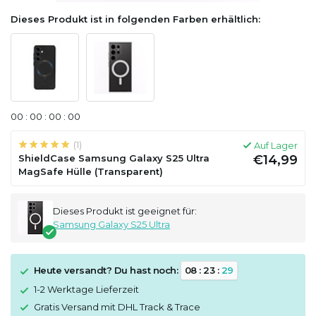
Dieses Produkt ist in folgenden Farben erhältlich:
0
0
:
0
0
:
0
0
:
0
0
(1)
Auf Lager
ShieldCase Samsung Galaxy S25 Ultra
€14,99
MagSafe Hülle (Transparent)
Dieses Produkt ist geeignet für:
Samsung Galaxy S25 Ultra
Heute versandt? Du hast noch:
0
8
:
2
3
:
2
9
1-2 Werktage Lieferzeit
Gratis Versand mit DHL Track & Trace