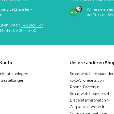
:
service@huellen-
Wir erzielen ei
4.6
de
bei
Trusted Sh
uf an unter:
+49 2451 617
Mo-Fr.: 09:00 - 13:00
 Konto
Unsere anderen Sho
nkonto anlegen
Smartwatcharmbaender
 Bestellungen
xoxoWildhearts.com
Phone-Factory.nl
Smartwatchbanden.nl
Braceletsmartwatch.fr
Coque-telephone.fr
Correasmartwatch.es