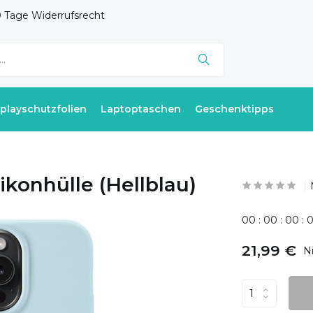
 Tage Widerrufsrecht
splayschutzfolien
Laptoptaschen
Geschenktipps
ikonhülle (Hellblau)
0
0
:
0
0
:
0
0
:
21,99 €
N