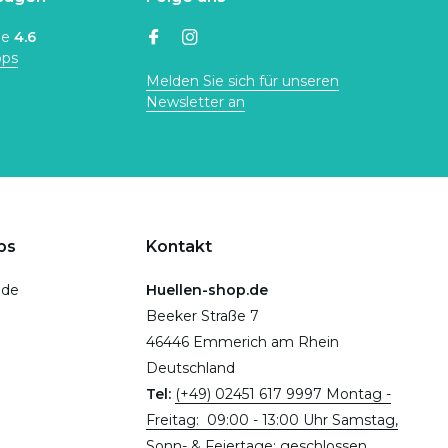
ne
4.6
ops
Melden Sie sich für unseren
Newsletter an
ps
Kontakt
.de
Huellen-shop.de
Beeker Straße 7
46446 Emmerich am Rhein
Deutschland
Tel:
(+49) 02451 617 9997 Montag -
Freitag: 09:00 - 13:00 Uhr Samstag,
Sonn- & Feiertage: geschlossen