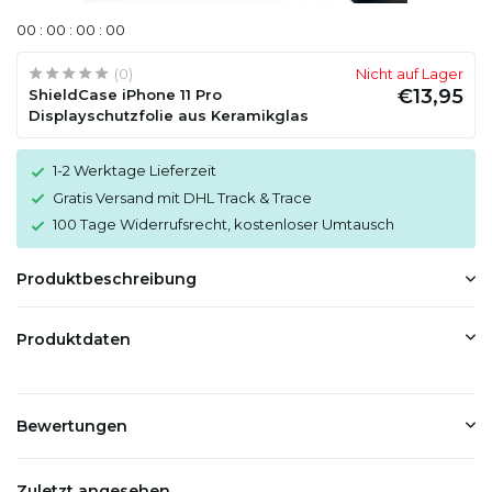
0
0
:
0
0
:
0
0
:
0
0
(0)
Nicht auf Lager
€13,95
ShieldCase iPhone 11 Pro
Displayschutzfolie aus Keramikglas
1-2 Werktage Lieferzeit
Gratis Versand mit DHL Track & Trace
100 Tage Widerrufsrecht, kostenloser Umtausch
Produktbeschreibung
Produktdaten
Bewertungen
Zuletzt angesehen