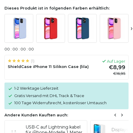
Dieses Produkt ist in folgenden Farben erhältlich:
›
0
0
:
0
0
:
0
0
:
0
0
(1)
Auf Lager
ShieldCase iPhone 11 Silikon Case (lila)
€8,99
€16,95
1-2 Werktage Lieferzeit
Gratis Versand mit DHL Track & Trace
100 Tage Widerrufsrecht, kostenloser Umtausch
Andere Kunden Kauften auch:
USB-C auf Lightning kabel
Displaysc
für iPhone-Modelle 1 Meter