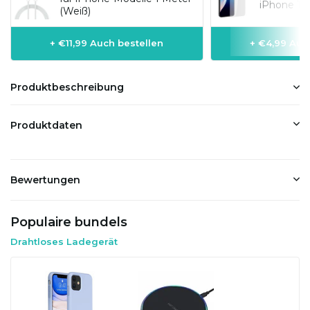
iPhone 11
(Weiß)
+ €11,99 Auch bestellen
+ €4,99 Auc
Produktbeschreibung
Produktdaten
Bewertungen
Populaire bundels
Drahtloses Ladegerät