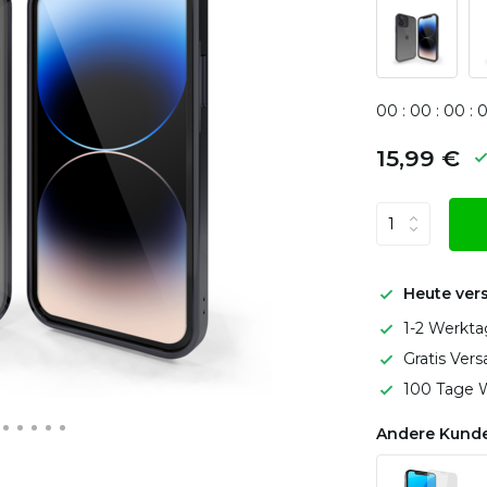
0
0
:
0
0
:
0
0
:
15,99 €
Heute ver
1-2 Werkta
Gratis Ver
100 Tage W
Andere Kunde