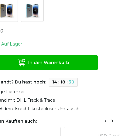
0
0
Auf Lager
In den Warenkorb
sandt? Du hast noch:
1
4
:
1
8
:
3
0
ge Lieferzeit
sand mit DHL Track & Trace
iderrufsrecht, kostenloser Umtausch
n Kauften auch: