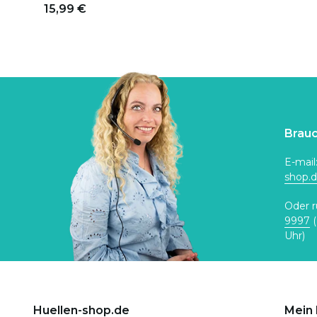
15,99 €
Brauc
E-mail
shop.
Oder r
9997
(
Uhr)
Huellen-shop.de
Mein