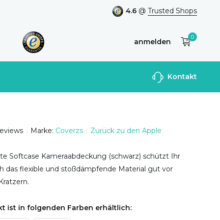
4.6
@
Trusted Shops
0
anmelden
Benutzerkonto
Kontakt
anlegen
reviews
Marke:
Coverzs
Zurück zu den Apple
nte Softcase Kameraabdeckung (schwarz) schützt Ihr
h das flexible und stoßdämpfende Material gut vor
ratzern.
t ist in folgenden Farben erhältlich: