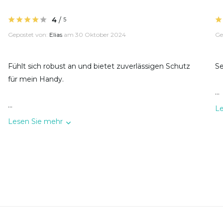
4
/
5
Gepostet von:
Elias
am 30 Oktober 2024
Ge
Fühlt sich robust an und bietet zuverlässigen Schutz
Se
für mein Handy.
...
...
L
Lesen Sie mehr