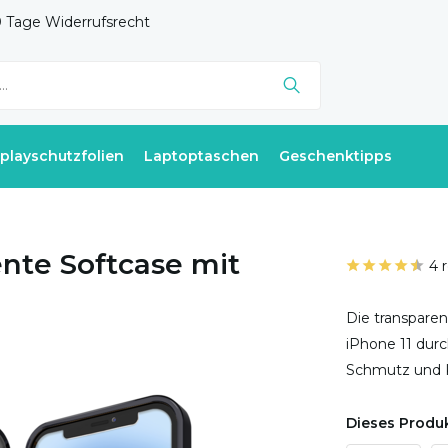
 Tage Widerrufsrecht
splayschutzfolien
Laptoptaschen
Geschenktipps
ente Softcase mit
4 
Die transpare
iPhone 11 durc
Schmutz und K
Dieses Produk