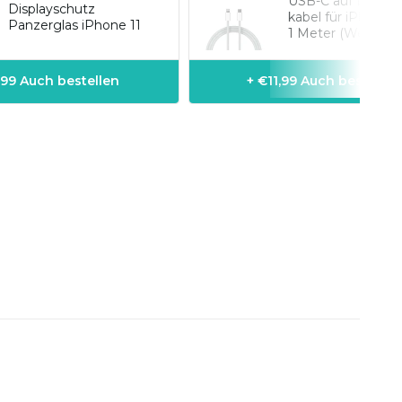
USB-C auf Lightn
Displayschutz
kabel für iPhone-
Panzerglas iPhone 11
1 Meter (Weiß)
,99 Auch bestellen
+ €11,99 Auch bestellen