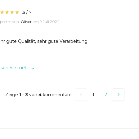
5
/
5
postet von:
Oliver
am 9 Juli 2024
hr gute Qualität, sehr gute Verarbeitung
esen Sie mehr
Zeige
1
-
3
von
4
kommentare
1
2