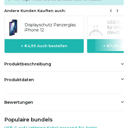
Andere Kunden Kauften auch:
USB-C auf
Displayschutz Panzerglas
für iPhon
iPhone 12
(Weiß)
+ €4,99 Auch bestellen
+ €11,99 Auc
Produktbeschreibung
Produktdaten
Bewertungen
Populaire bundels
USB-C auf Lightning Kabel passend für Apple