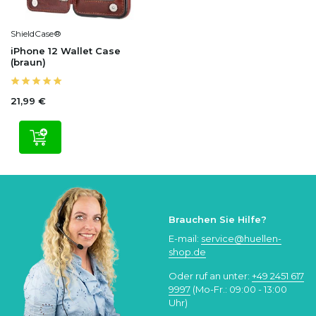
ShieldCase®
iPhone 12 Wallet Case
(braun)
21,99 €
Brauchen Sie Hilfe?
E-mail:
service@huellen-
shop.de
Oder ruf an unter:
+49 2451 617
9997
(Mo-Fr.: 09:00 - 13:00
Uhr)