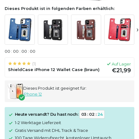
Dieses Produkt ist in folgenden Farben erhältlich:
›
0
0
:
0
0
:
0
0
:
0
0
(1)
Auf Lager
ShieldCase iPhone 12 Wallet Case (braun)
€21,99
Dieses Produkt ist geeignet für:
iPhone 12
Heute versandt? Du hast noch:
0
3
:
0
2
:
2
4
1-2 Werktage Lieferzeit
Gratis Versand mit DHL Track & Trace
100 Tage Widerrufsrecht, kostenloser Umtausch