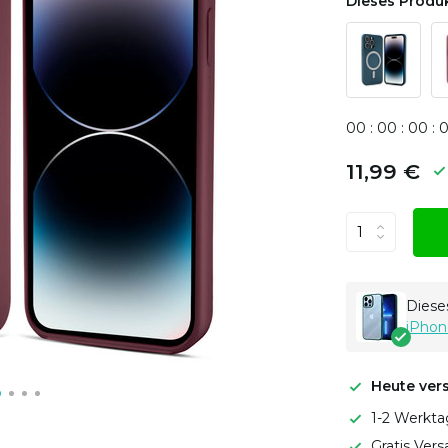
Dieses Produk
0
0
:
0
0
:
0
0
:
11,99 €
Dieses
iPhon
Heute ver
1-2 Werkta
Gratis Ver