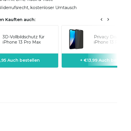
iderrufsrecht, kostenloser Umtausch
n Kauften auch:
3D-Vollbildschutz für
Privacy Displaysc
iPhone 13 Pro Max
iPhone 13 Pro Max
,95 Auch bestellen
+ €13,99 Auch bestellen