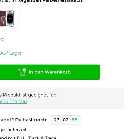
t ist in folgenden Farben erhältlich:
0
0
Auf Lager
In den Warenkorb
 Produkt ist geeignet für:
e 13 Pro Max
sandt? Du hast noch:
0
7
:
0
2
:
5
7
ge Lieferzeit
sand mit DHL Track & Trace