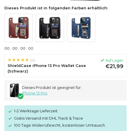
Dieses Produkt ist in folgenden Farben erhältlich:
0
0
:
0
0
:
0
0
:
0
0
(4)
Auf Lager
ShieldCase iPhone 13 Pro Wallet Case
€21,99
(Schwarz)
Dieses Produkt ist geeignet für:
iPhone 13 Pro
1-2 Werktage Lieferzeit
Gratis Versand mit DHL Track & Trace
100 Tage Widerrufsrecht, kostenloser Umtausch