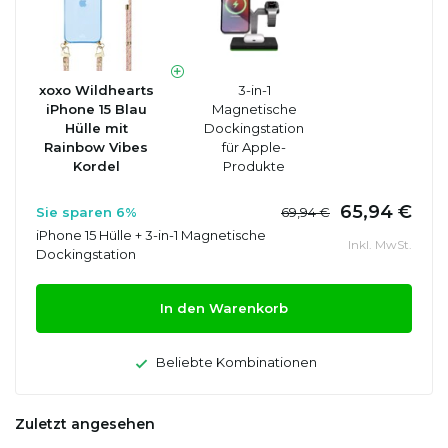
xoxo Wildhearts
3-in-1
iPhone 15 Blau
Magnetische
Hülle mit
Dockingstation
Rainbow Vibes
für Apple-
Kordel
Produkte
65,94 €
Sie sparen 6%
69,94 €
iPhone 15 Hülle + 3-in-1 Magnetische
Inkl. MwSt.
Dockingstation
In den Warenkorb
Beliebte Kombinationen
Zuletzt angesehen