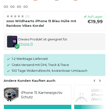
0
0
:
0
0
:
0
0
:
0
0
(0)
Auf Lager
xoxo Wildhearts iPhone 15 Blau Hülle mit
€19,99
Rainbow Vibes Kordel
Dieses Produkt ist geeignet für:
iPhone 15
1-2 Werktage Lieferzeit
Gratis Versand mit DHL Track & Trace
100 Tage Widerrufsrecht, kostenloser Umtausch
Andere Kunden Kauften auch:
USB-C auf 
iPhone 15 Kameraojectiv
iPhone-Mo
Schutz
(Weiß)