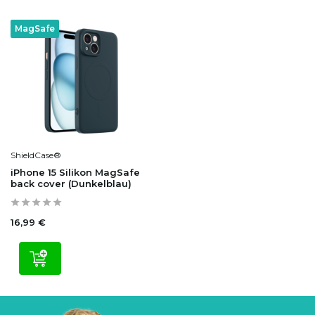
MagSafe
ShieldCase®
iPhone 15 Silikon MagSafe
back cover (Dunkelblau)
16,99 €