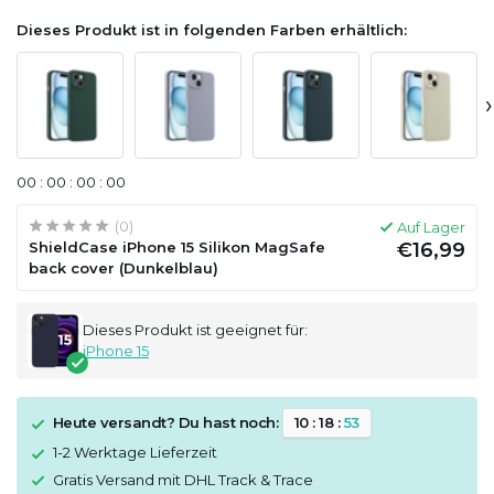
Dieses Produkt ist in folgenden Farben erhältlich:
›
0
0
:
0
0
:
0
0
:
0
0
(0)
Auf Lager
ShieldCase iPhone 15 Silikon MagSafe
€16,99
back cover (Dunkelblau)
Dieses Produkt ist geeignet für:
iPhone 15
Heute versandt? Du hast noch:
1
0
:
1
8
:
5
3
1-2 Werktage Lieferzeit
Gratis Versand mit DHL Track & Trace