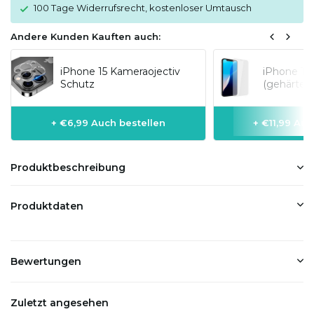
100 Tage Widerrufsrecht, kostenloser Umtausch
Andere Kunden Kauften auch:
iPhone 15 Kameraojectiv
iPhone 15 
Schutz
(gehärtete
+ €6,99 Auch bestellen
+ €11,99 Auc
Produktbeschreibung
Produktdaten
Bewertungen
Zuletzt angesehen