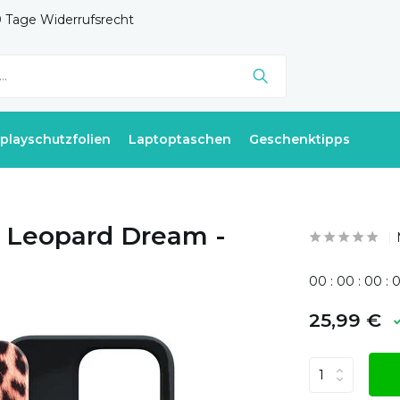
 Tage Widerrufsrecht
splayschutzfolien
Laptoptaschen
Geschenktipps
- Leopard Dream -
0
0
:
0
0
:
0
0
:
25,99 €