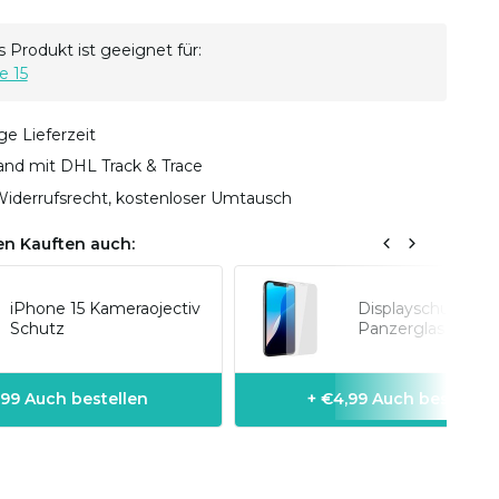
 Produkt ist geeignet für:
e 15
ge Lieferzeit
sand mit DHL Track & Trace
iderrufsrecht, kostenloser Umtausch
n Kauften auch:
iPhone 15 Kameraojectiv
Displayschutz
Schutz
Panzerglas iPhone
,99 Auch bestellen
+ €4,99 Auch bestellen