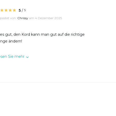
5
/
5
postet von:
Chrissy
am 4 Dezember 2025
les gut, den Kord kann man gut auf die richtige
nge ändern!
esen Sie mehr