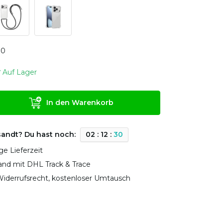
0
0
Auf Lager
In den Warenkorb
sandt? Du hast noch:
0
2
:
1
2
:
2
9
ge Lieferzeit
sand mit DHL Track & Trace
iderrufsrecht, kostenloser Umtausch