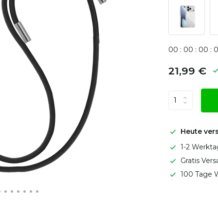
0
0
:
0
0
:
0
0
:
21,99 €
Heute ver
1-2 Werkta
Gratis Ver
100 Tage W