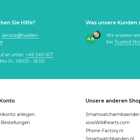
hen Sie Hilfe?
Was unsere Kunden 
:
service@huellen-
Wir erzielen ei
4.6
de
bei
Trusted Sh
uf an unter:
+49 2451 617
Mo-Fr.: 09:00 - 13:00
 Konto
Unsere anderen Sho
nkonto anlegen
Smartwatcharmbaender
 Bestellungen
xoxoWildhearts.com
Phone-Factory.nl
Smartwatchbanden.nl