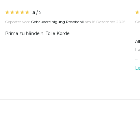
5
/
5
Gepostet von:
Gebäudereinigung Pospischil
am 16 Dezember 2025
Ge
Prima zu händeln. Tolle Kordel.
Al
Lä
...
L