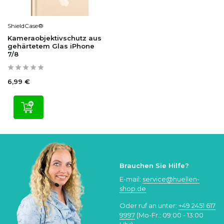
ShieldCase®
Kameraobjektivschutz aus
gehärtetem Glas iPhone
7/8
6,99 €
Brauchen Sie Hilfe?
E-mail:
service@huellen-
shop.de
Oder ruf an unter:
+49 2451 617
9997
(Mo-Fr.: 09:00 - 13:00