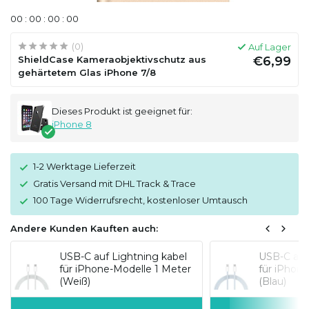
0
0
:
0
0
:
0
0
:
0
0
(0)
Auf Lager
ShieldCase Kameraobjektivschutz aus
€6,99
gehärtetem Glas iPhone 7/8
Dieses Produkt ist geeignet für:
iPhone 8
1-2 Werktage Lieferzeit
Gratis Versand mit DHL Track & Trace
100 Tage Widerrufsrecht, kostenloser Umtausch
Andere Kunden Kauften auch:
USB-C auf Lightning kabel
USB-C auf
für iPhone-Modelle 1 Meter
für iPhon
(Weiß)
(Blau)