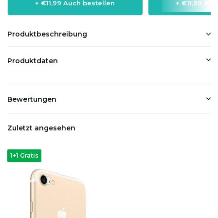
+ €11,99 Auch bestellen
+ €11,99 Auc
Produktbeschreibung
Produktdaten
Bewertungen
Zuletzt angesehen
1+1 Gratis