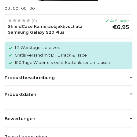
0
0
:
0
0
:
0
0
:
0
0
(0)
Auf Lager
ShieldCase Kameraobjektivschutz
€6,95
Samsung Galaxy S20 Plus
1-2 Werktage Lieferzeit
Gratis Versand mit DHL Track & Trace
100 Tage Widerrufsrecht, kostenloser Umtausch
Produktbeschreibung
Produktdaten
Bewertungen
Zuletzt angesehen