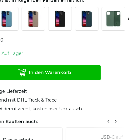
t ist in folgenden Farben erhältlich:
›
0
0
Auf Lager
In den Warenkorb
ge Lieferzeit
sand mit DHL Track & Trace
iderrufsrecht, kostenloser Umtausch
n Kauften auch:
USB-C auf Lightn
Displayschutz