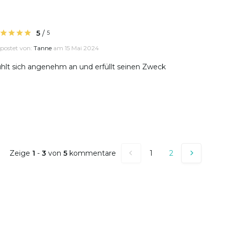
5
/
5
postet von:
Tanne
am 15 Mai 2024
hlt sich angenehm an und erfüllt seinen Zweck
Zeige
1
-
3
von
5
kommentare
1
2