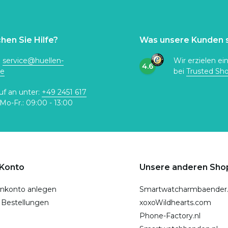
hen Sie Hilfe?
Was unsere Kunden 
:
service@huellen-
Wir erzielen ei
4.6
de
bei
Trusted Sh
uf an unter:
+49 2451 617
Mo-Fr.: 09:00 - 13:00
 Konto
Unsere anderen Sho
nkonto anlegen
Smartwatcharmbaender
 Bestellungen
xoxoWildhearts.com
Phone-Factory.nl