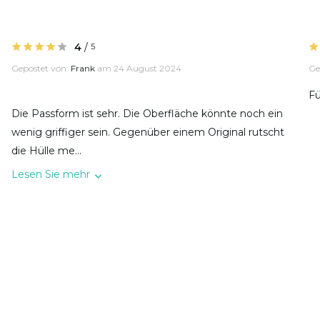
4
/
5
Gepostet von:
Frank
am 24 August 2024
Ge
Fü
Die Passform ist sehr. Die Oberfläche könnte noch ein
wenig griffiger sein. Gegenüber einem Original rutscht
die Hülle me...
Lesen Sie mehr