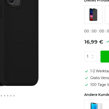
Dieses Produk
0
0
:
0
0
:
0
0
:
16,99 €
1-2 Werkta
Gratis Ver
100 Tage W
Andere Kunde