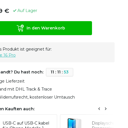
9 €
Auf Lager
In den Warenkorb
 Produkt ist geeignet für:
e 16 Pro
sandt? Du hast noch:
1
1
:
1
1
:
5
2
ge Lieferzeit
sand mit DHL Track & Trace
iderrufsrecht, kostenloser Umtausch
n Kauften auch:
USB-C auf USB-C kabel
Displayschutz