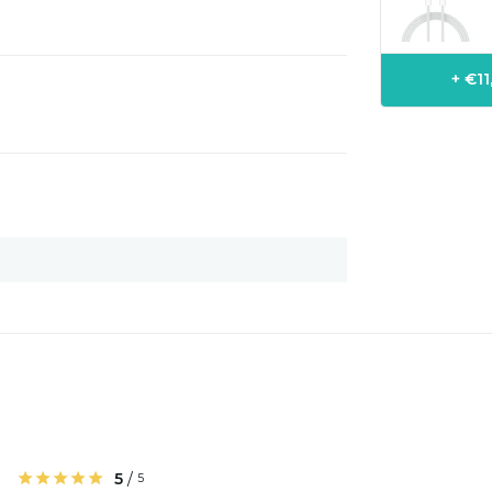
+ €1
5
/
5