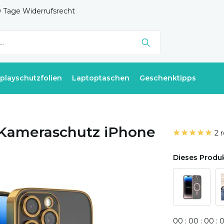
 Tage Widerrufsrecht
splayschutzfolien
Laptoptaschen
Geschenktipps
 Kameraschutz iPhone
2 
Dieses Produk
0
0
:
0
0
:
0
0
: