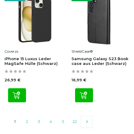
Coverzs
ShieldCase®
iPhone 15 Luxus Leder
Samsung Galaxy S23 Book
MagSafe Hülle (Schwarz)
case aus Leder (Schwarz)
26,99 €
16,99 €
1
2
3
4
5
22