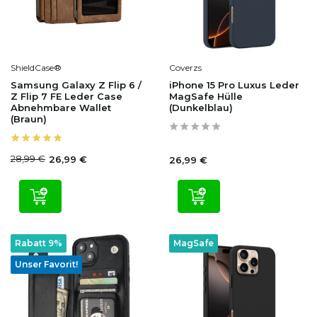
ShieldCase®
Coverzs
Samsung Galaxy Z Flip 6 /
iPhone 15 Pro Luxus Leder
Z Flip 7 FE Leder Case
MagSafe Hülle
Abnehmbare Wallet
(Dunkelblau)
(Braun)
28,99 €
26,99 €
26,99 €
Rabatt 9%
MagSafe
Unser Favorit!