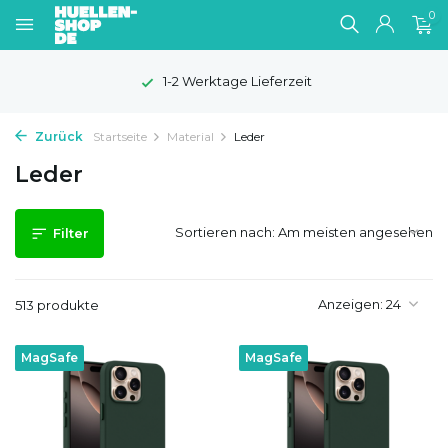
0
100 Tage Widerrufsrecht
Zurück
Startseite
Material
Leder
Leder
Sortieren nach:
Filter
Anzeigen:
513 produkte
MagSafe
MagSafe