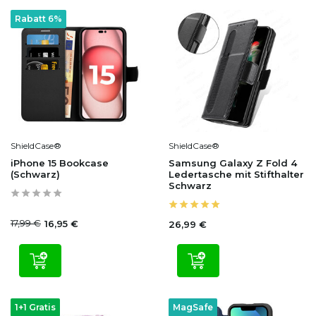
Rabatt 6%
ShieldCase®
ShieldCase®
iPhone 15 Bookcase
Samsung Galaxy Z Fold 4
(Schwarz)
Ledertasche mit Stifthalter
Schwarz
17,99 €
16,95 €
26,99 €
1+1 Gratis
MagSafe