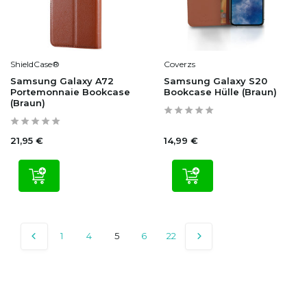
ShieldCase®
Coverzs
Samsung Galaxy A72
Samsung Galaxy S20
Portemonnaie Bookcase
Bookcase Hülle (Braun)
(Braun)
21,95 €
14,99 €
1
4
5
6
22