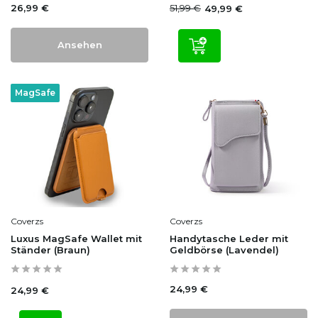
26,99 €
51,99 €
49,99 €
Ansehen
MagSafe
Coverzs
Coverzs
Luxus MagSafe Wallet mit
Handytasche Leder mit
Ständer (Braun)
Geldbörse (Lavendel)
24,99 €
24,99 €