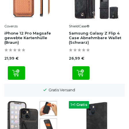
Coverzs
ShieldCase®
iPhone 12 Pro Magsafe
Samsung Galaxy Z Flip 4
gewebte Kartenhülle
Case Abnehmbare Wallet
(Braun)
(Schwarz)
21,99 €
26,99 €
1-2 Werktage Lieferzeit
1+1 Gratis