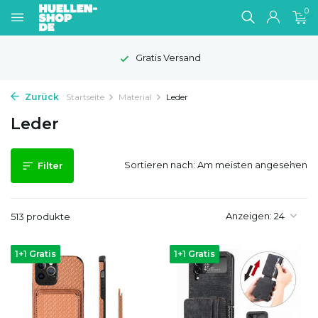
0
1-2 Werktage Lieferzeit
Zurück
Startseite
Material
Leder
Leder
Sortieren nach:
Filter
Anzeigen:
513 produkte
1+1 Gratis
1+1 Gratis