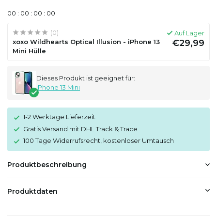
0
0
:
0
0
:
0
0
:
0
0
(0)
Auf Lager
xoxo Wildhearts Optical Illusion - iPhone 13
€29,99
Mini Hülle
Dieses Produkt ist geeignet für:
iPhone 13 Mini
1-2 Werktage Lieferzeit
Gratis Versand mit DHL Track & Trace
100 Tage Widerrufsrecht, kostenloser Umtausch
Produktbeschreibung
Produktdaten