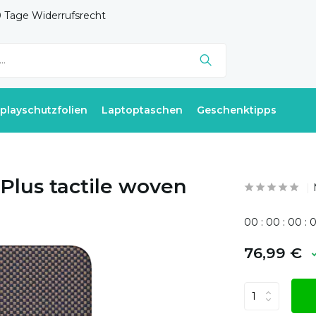
 Tage Widerrufsrecht
splayschutzfolien
Laptoptaschen
Geschenktipps
Plus tactile woven
0
0
:
0
0
:
0
0
:
76,99 €