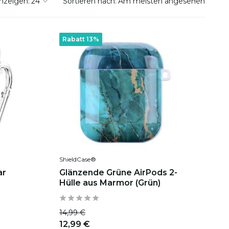
nzeigen:
Sortieren nach:
Rabatt 13%
ShieldCase®
ar
Glänzende Grüne AirPods 2-
Hülle aus Marmor (Grün)
14,99 €
12,99 €