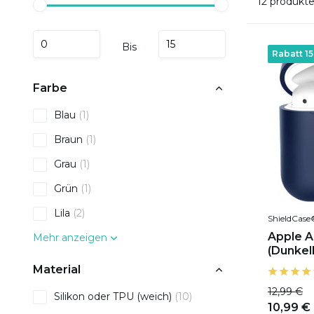
12 produkt
Bis
Rabatt 1
Farbe
Blau
(1)
Braun
(1)
Grau
(1)
Grün
(1)
Lila
(2)
ShieldCase
Apple Ai
Mehr anzeigen
(Dunkel
Material
12,99 €
Silikon oder TPU (weich)
(10)
10,99 €