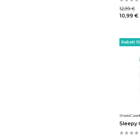
12,99 €
10,99 €
Rabatt 1
ShieldCase
Sleepy G