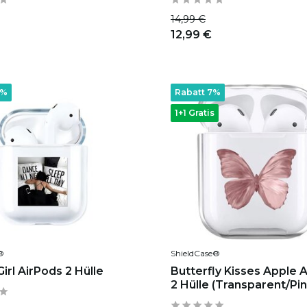
14,99 €
12,99 €
5%
Rabatt 7%
1+1 Gratis
®
ShieldCase®
irl AirPods 2 Hülle
Butterfly Kisses Apple 
2 Hülle (Transparent/Pin