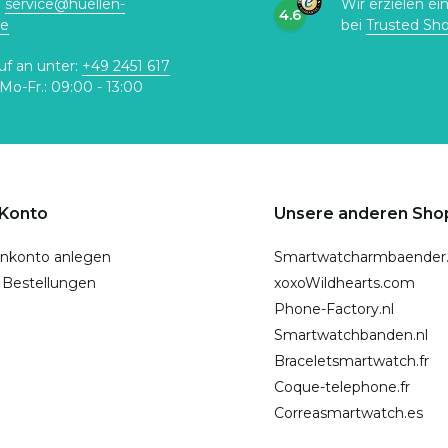
:
service@huellen-
Wir erzielen ei
4.6
de
bei
Trusted Sh
uf an unter:
+49 2451 617
Mo-Fr.: 09:00 - 13:00
 Konto
Unsere anderen Sho
nkonto anlegen
Smartwatcharmbaender
 Bestellungen
xoxoWildhearts.com
Phone-Factory.nl
Smartwatchbanden.nl
Braceletsmartwatch.fr
Coque-telephone.fr
Correasmartwatch.es