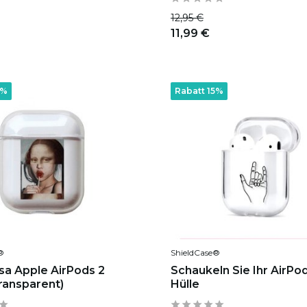
12,95 €
11,99 €
5%
Rabatt 15%
®
ShieldCase®
sa Apple AirPods 2
Schaukeln Sie Ihr AirPo
Transparent)
Hülle