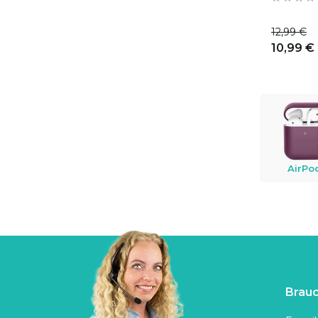
12,99 €
10,99 €
AirPo
Brauc