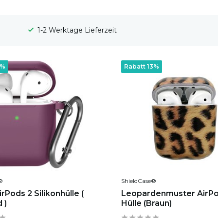
100 Tage Widerrufsrecht
5%
Rabatt 13%
®
ShieldCase®
rPods 2 Silikonhülle (
Leopardenmuster AirPo
 )
Hülle (Braun)