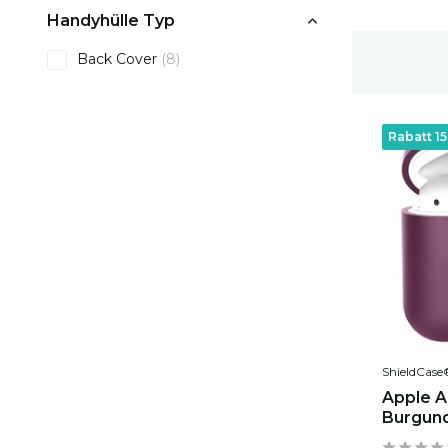
Handyhülle Typ
Back Cover
(8)
1-2 Werktage Lieferzeit
Rabatt 1
ShieldCase
Apple Ai
Burgund