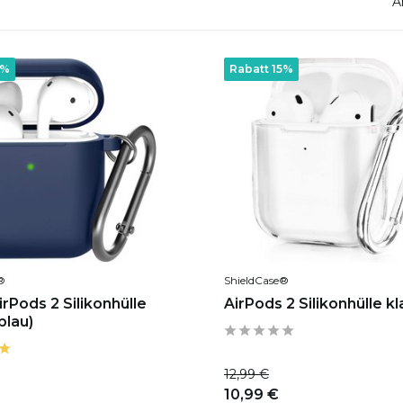
e
A
5%
Rabatt 15%
®
ShieldCase®
rPods 2 Silikonhülle
AirPods 2 Silikonhülle kl
blau)
12,99 €
10,99 €