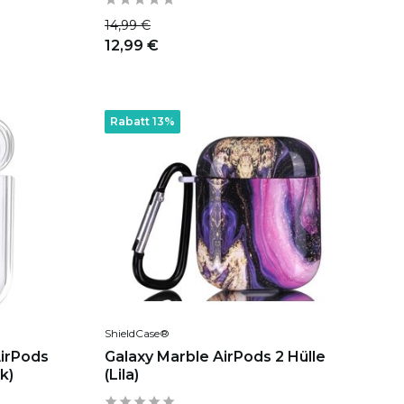
14,99 €
12,99 €
Rabatt 13%
ShieldCase®
AirPods
Galaxy Marble AirPods 2 Hülle
k)
(Lila)