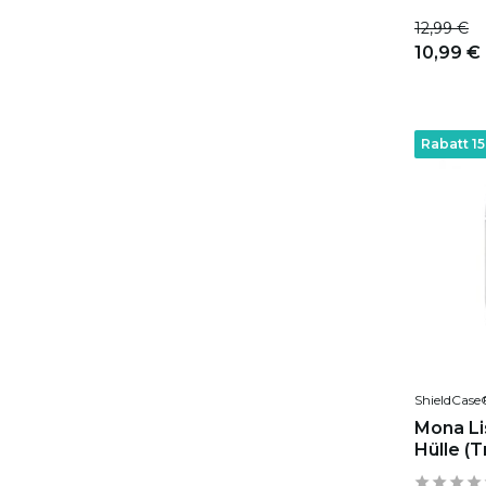
12,99 €
10,99 €
Rabatt 1
ShieldCase
Mona Li
Hülle (