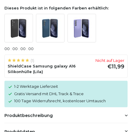
Dieses Produkt ist in folgenden Farben erhältlich:
0
0
:
0
0
:
0
0
:
0
0
(1)
Nicht auf Lager
€11,99
ShieldCase Samsung galaxy A16
Silikonhülle (Lila)
1-2 Werktage Lieferzeit
Gratis Versand mit DHL Track & Trace
100 Tage Widerrufsrecht, kostenloser Umtausch
Produktbeschreibung
Produktdaten