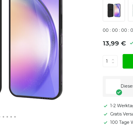
0
0
:
0
0
:
0
0
:
13,99 €
Dieses
1-2 Werkta
Gratis Ver
100 Tage W