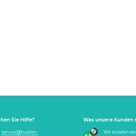
hen Sie Hilfe?
Was unsere Kunden 
:
service@huellen-
Wir erzielen ei
4.6