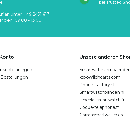
de
bei
Trusted Sh
uf an unter:
+49 2451 617
Mo-Fr.: 09:00 - 13:00
 Konto
Unsere anderen Sho
nkonto anlegen
Smartwatcharmbaender
 Bestellungen
xoxoWildhearts.com
Phone-Factory.nl
Smartwatchbanden.nl
Braceletsmartwatch.fr
Coque-telephone.fr
Correasmartwatch.es