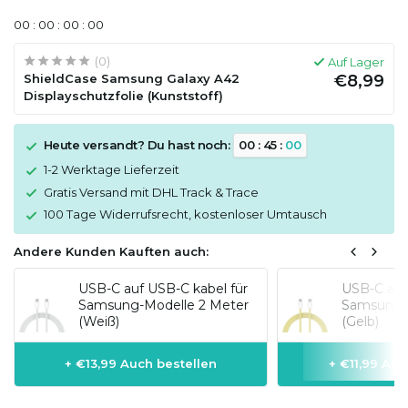
0
0
:
0
0
:
0
0
:
0
0
(0)
Auf Lager
ShieldCase Samsung Galaxy A42
€8,99
Displayschutzfolie (Kunststoff)
Heute versandt? Du hast noch:
0
0
:
4
5
:
0
0
1-2 Werktage Lieferzeit
Gratis Versand mit DHL Track & Trace
100 Tage Widerrufsrecht, kostenloser Umtausch
Andere Kunden Kauften auch:
USB-C auf USB-C kabel für
USB-C auf 
Samsung-Modelle 2 Meter
Samsung-M
(Weiß)
(Gelb)
+ €13,99 Auch bestellen
+ €11,99 Auc