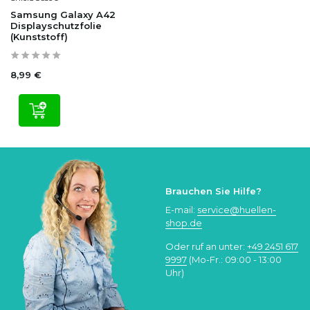
Samsung Galaxy A42
Displayschutzfolie
(Kunststoff)
8,99 €
Brauchen Sie Hilfe?
E-mail:
service@huellen-
shop.de
Oder ruf an unter:
+49 2451 617
9997
(Mo-Fr.: 09:00 - 13:00
Uhr)