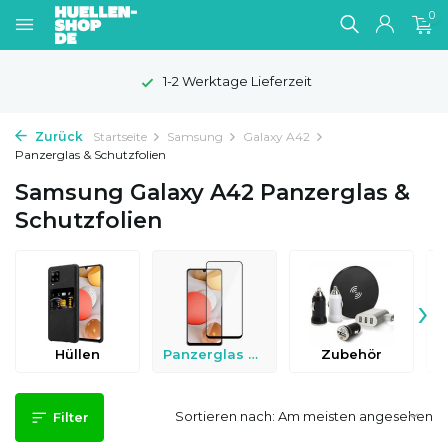
0
1-2 Werktage Lieferzeit
Zurück
Startseite
Samsung
Galaxy A42
Panzerglas & Schutzfolien
Samsung Galaxy A42 Panzerglas &
Schutzfolien
›
Hüllen
Panzerglas & Schutzfolien
Zubehör
Sortieren nach:
Filter