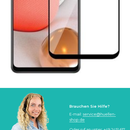
Brauchen Sie Hilfe?
E-mail:
service@huellen-
shop.de
Oder ruf an unter:
+49 2451 617