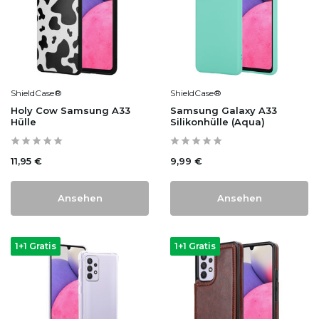
ShieldCase®
ShieldCase®
Holy Cow Samsung A33
Samsung Galaxy A33
Hülle
Silikonhülle (Aqua)
11,95 €
9,99 €
Ansehen
Ansehen
1+1 Gratis
1+1 Gratis