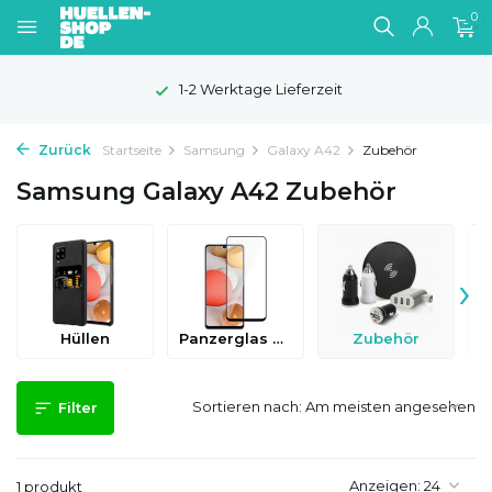
0
1-2 Werktage Lieferzeit
Zurück
Startseite
Samsung
Galaxy A42
Zubehör
Samsung Galaxy A42 Zubehör
›
Hüllen
Panzerglas & Schutzfolien
Zubehör
Sortieren nach:
Filter
Anzeigen:
1 produkt