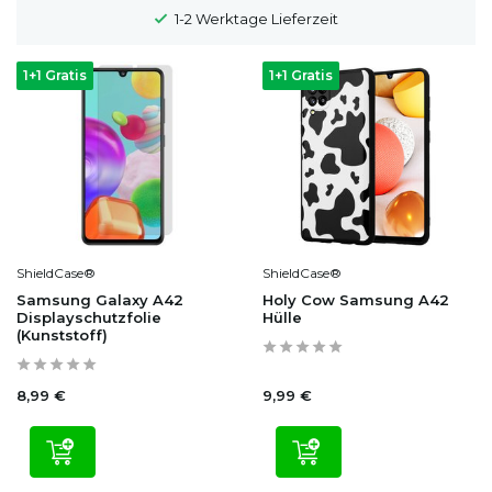
1-2 Werktage Lieferzeit
1+1 Gratis
1+1 Gratis
ShieldCase®
ShieldCase®
Samsung Galaxy A42
Holy Cow Samsung A42
Displayschutzfolie
Hülle
(Kunststoff)
8,99 €
9,99 €