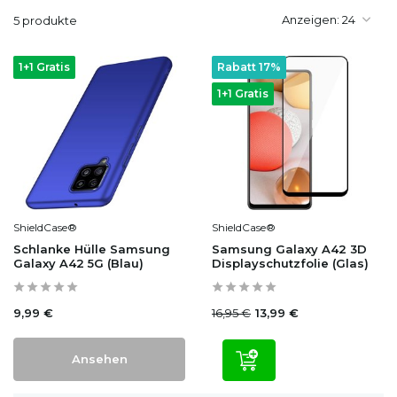
Anzeigen:
5 produkte
1+1 Gratis
Rabatt 17%
1+1 Gratis
ShieldCase®
ShieldCase®
Schlanke Hülle Samsung
Samsung Galaxy A42 3D
Galaxy A42 5G (Blau)
Displayschutzfolie (Glas)
9,99 €
16,95 €
13,99 €
Ansehen