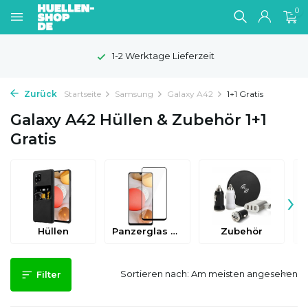
0
1-2 Werktage Lieferzeit
Zurück
Startseite
Samsung
Galaxy A42
1+1 Gratis
Galaxy A42 Hüllen & Zubehör 1+1
Gratis
›
Hüllen
Panzerglas & Schutzfolien
Zubehör
Sortieren nach:
Filter