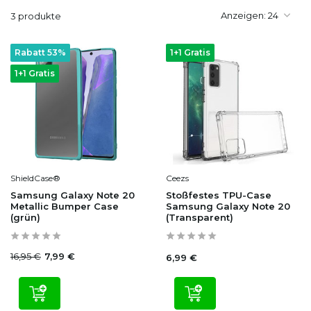
Anzeigen:
3 produkte
Rabatt 53%
1+1 Gratis
1+1 Gratis
ShieldCase®
Ceezs
Samsung Galaxy Note 20
Stoßfestes TPU-Case
Metallic Bumper Case
Samsung Galaxy Note 20
(grün)
(Transparent)
16,95 €
7,99 €
6,99 €