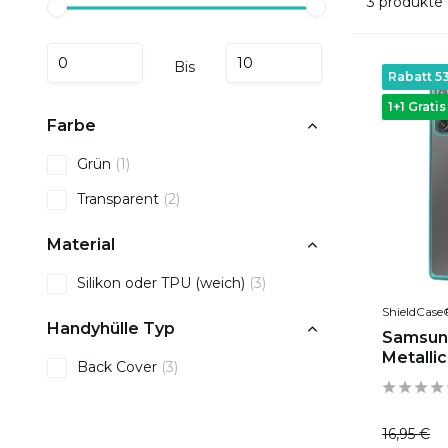
3 produkte
Bis
Rabatt 5
1+1 Gratis
Farbe
Grün
(1)
Transparent
(2)
Material
Silikon oder TPU (weich)
(3)
ShieldCase
Handyhülle Typ
Samsung
Metalli
Back Cover
(3)
16,95 €