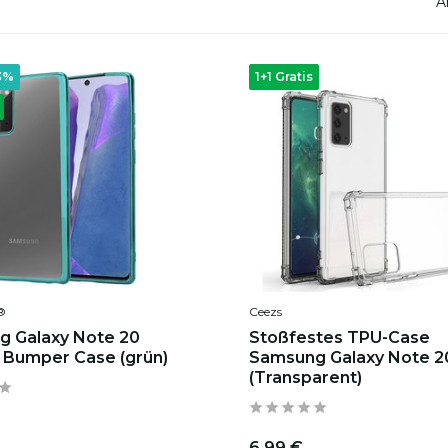
A
3%
1+1 Gratis
®
Ceezs
 Galaxy Note 20
Stoßfestes TPU-Case
c Bumper Case (grün)
Samsung Galaxy Note 2
(Transparent)
6,99 €