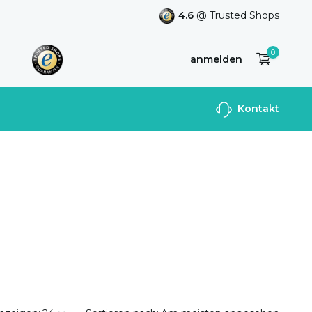
4.6
@
Trusted Shops
0
anmelden
Benutzerkonto
Kontakt
anlegen