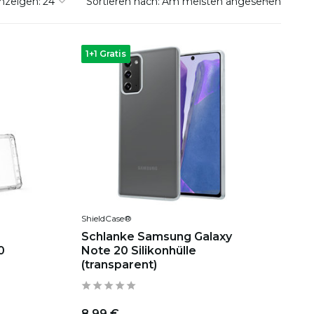
nzeigen:
Sortieren nach:
1+1 Gratis
ShieldCase®
Schlanke Samsung Galaxy
0
Note 20 Silikonhülle
(transparent)
8,99 €