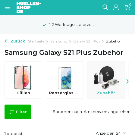
0
1-2 Werktage Lieferzeit
Zurück
Startseite
Samsung
Galaxy S21 Plus
Zubehör
Samsung Galaxy S21 Plus Zubehör
›
Hüllen
Panzerglas & Schutzfolien
Zubehör
Sortieren nach:
Filter
Anzeigen:
1 produkt